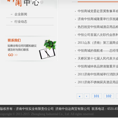
中恒商城党委赴晋冀鲁豫革
企业新闻
济南中恒商城隆重举行庆祝建
行业动态
热烈祝贺中恒商城酒店用品
中恒公司首届八次职代会胜
2011山东（济南）第三届商
中恒商城的领航者------总经
天桥区第十七届人民代表大
中恒商城钟表品牌港隆重开
2011济南中恒商城举行消防
2011济南不锈钢厨具酒店用
«
‹
101
102
版权所有：济南中恒实业有限责任公司 济南中信达商贸有限公司 联系电话：0531-859
copyright © 2011-2015 Zhongheng Industrial Co., Ltd. All rights reserved.