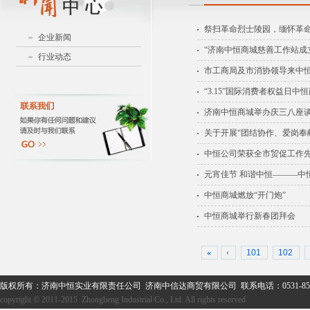
祭扫革命烈士陵园，缅怀革
企业新闻
“济南中恒商城慈善工作站成
行业动态
市工商局及市消协领导来中
“3.15”国际消费者权益日
济南中恒商城举办庆三八座
关于开展“团结协作、爱岗奉
中恒公司荣获全市贸促工作
元宵佳节 和谐中恒———中
中恒商城燃放“开门炮”
中恒商城举行新春团拜会
«
‹
101
102
版权所有：济南中恒实业有限责任公司 济南中信达商贸有限公司 联系电话：0531-859
copyright © 2011-2015 Zhongheng Industrial Co., Ltd. All rights reserved.